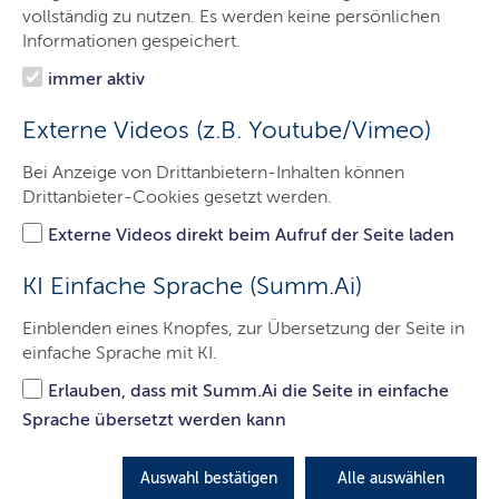
Das sind wir
vollständig zu nutzen. Es werden keine persönlichen
Informationen gespeichert.
Onlinewache
immer aktiv
Prävention
Externe Videos (z.B. Youtube/Vimeo)
Verkehrssicherheit
Bei Anzeige von Drittanbietern-Inhalten können
Fahndungen
Drittanbieter-Cookies gesetzt werden.
eRevier
Externe Videos direkt beim Aufruf der Seite laden
Kontakt
KI Einfache Sprache (Summ.Ai)
Einblenden eines Knopfes, zur Übersetzung der Seite in
einfache Sprache mit KI.
Bundesweite Kampagne „Spurlos
Erlauben, dass mit Summ.Ai die Seite in einfache
Verschwunden“
Sprache übersetzt werden kann
Am 25. Mai 2026 startete die bundesweite
Kampagne „Spurlos Verschwunden“ des
Auswahl bestätigen
Alle auswählen