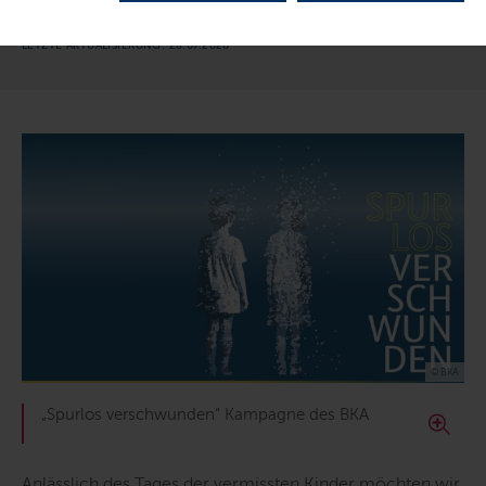
Bundeskriminalamtes.
LETZTE AKTUALISIERUNG: 28.07.2026
© BKA
„Spurlos verschwunden“ Kampagne des BKA
Anlässlich des Tages der vermissten Kinder möchten wir