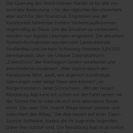
Die Querung des Nord-Ostsee-Kanals ist für alle von
zentraler Bedeutung – für den täglichen Berufsverkehr,
aber auch für den Tourismus. Engstellen wie der
Kanaltunnel führen bei hohem Verkehrsaufkommen
regelmäßig zu Staus. Um die Situation zu verbessern,
werden nun digitale Lösungen eingesetzt. Die aktuellen
Tunnelinformationen werden vom Landesbetrieb
Straßenbau und Verkehr Schleswig-Holstein (LBV.SH)
bereitgestellt, über die Urbane Datenplattform
„DatenDock“ der KielRegion GmbH verarbeitet und
anschließend visualisiert. „
Wer täglich durch den
Kanaltunnel fährt, weiß, wie ärgerlich kurzfristige
Sperrungen oder lange Staus sein können
“, so
Bürgermeisterin Janet Sönnichsen. „
Mit der neuen
Rendsburg App kann ich schon vor der Fahrt sehen, ob
der Tunnel frei ist oder ob sich eine alternative Route
lohnt. Das spart Zeit, macht Wege besser planbar und
erleichtert den Alltag.
“ Die App basiert auf einer Open-
Source-Software, sodass die ihr zugrunde liegenden
Daten frei nutzbar sind. Die Rendsburg App ist ab sofort