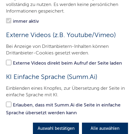
Der LBV.SH
vollständig zu nutzen. Es werden keine persönlichen
Informationen gespeichert.
Aufgaben
immer aktiv
Service
Externe Videos (z.B. Youtube/Vimeo)
Presse
Bei Anzeige von Drittanbietern-Inhalten können
Jobs & Karriere
Drittanbieter-Cookies gesetzt werden.
Kontakt
Externe Videos direkt beim Aufruf der Seite laden
KI Einfache Sprache (Summ.Ai)
Echtzeitinformationen zum
Einblenden eines Knopfes, zur Übersetzung der Seite in
einfache Sprache mit KI.
Kanaltunnel
Erlauben, dass mit Summ.Ai die Seite in einfache
Sprache übersetzt werden kann
LETZTE AKTUALISIERUNG: 19.06.2026
Auswahl bestätigen
Alle auswählen