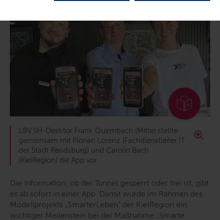
© Stadt Rendsburg
LBV.SH-Direktor Frank Quirmbach (Mitte) stellte
gemeinsam mit Florian Lorenz (Fachdienstleiter IT
der Stadt Rendsburg) und Carolin Bach
(KielRegion) die App vor.
Die Information, ob der Tunnel gesperrt oder frei ist, gibt
es ab sofort in einer App. Damit wurde im Rahmen des
Modellprojekts „SmarterLeben“ der KielRegion ein
wichtiger Meilenstein bei der Maßnahme „Smarte