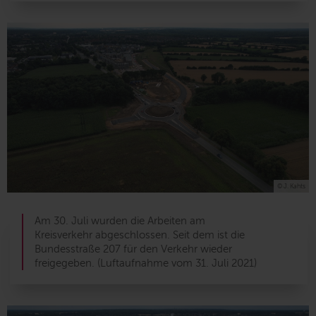
© J. Kahts
Am 30. Juli wurden die Arbeiten am
Kreisverkehr abgeschlossen. Seit dem ist die
Bundesstraße 207 für den Verkehr wieder
freigegeben. (Luftaufnahme vom 31. Juli 2021)