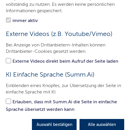
Der LBV.SH
vollständig zu nutzen. Es werden keine persönlichen
Informationen gespeichert.
Aufgaben
immer aktiv
Service
Externe Videos (z.B. Youtube/Vimeo)
Presse
Bei Anzeige von Drittanbietern-Inhalten können
Jobs & Karriere
Drittanbieter-Cookies gesetzt werden.
Kontakt
Externe Videos direkt beim Aufruf der Seite laden
KI Einfache Sprache (Summ.Ai)
B 404 / B 209: Ortsumgehung
Einblenden eines Knopfes, zur Übersetzung der Seite in
einfache Sprache mit KI.
Schwarzenbek
Erlauben, dass mit Summ.Ai die Seite in einfache
Es geht voran: die Baufortschritte im Überblick
Sprache übersetzt werden kann
LETZTE AKTUALISIERUNG: 02.03.2026
Auswahl bestätigen
Alle auswählen