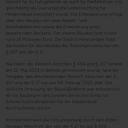
sowohl für zu Fuß gehende als auch für Radfahrende und
gleichzeitig als Querungshilfe/Leiteinrichtung für
Fledermäuse konzipiert wurde. Die Entwässerung erfolgt
über den Neubau von zwei Absetz- und
Rückhaltebecken sowie die Erweiterung eines
bestehenden Beckens. Der zweite Bauabschnitt kostet
rund 19 Millionen Euro. Die Stadt Schwarzenbek trägt
die Kosten für den Neubau des Radweges zwischen der
B
207 und der
K
17.
Nachdem der Bereich zwischen
B
404 und
B
207 bereits
am 12. Mai 2023 in Betrieb genommen wurde, fand die
Freigabe des anschließenden Bereich zwischen der B
207 und der K 17 nun am 06. Februar 2025 statt. Die
zeitliche Streckung der Baumaßnahme war erforderlich,
da vor Baubeginn des zweiten Bereiches zunächst
Artenschutzmaßnahmen für die Haselmäuse
durchzuführen waren.
Komplettiert wird die Ortsumgehung durch den dritten
Neubau
-Abschnitt, der von der
K
17 bis zur
B
209