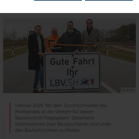
© LBV.SH
Februar 2025: Mit dem Durchschneiden des
Moirbandes ist der Verkehr für diesen
Bauabschnitt freigegeben. Detaillierte
Informationen zum Baugeschehen sind unter
den Baufortschritten zu finden.