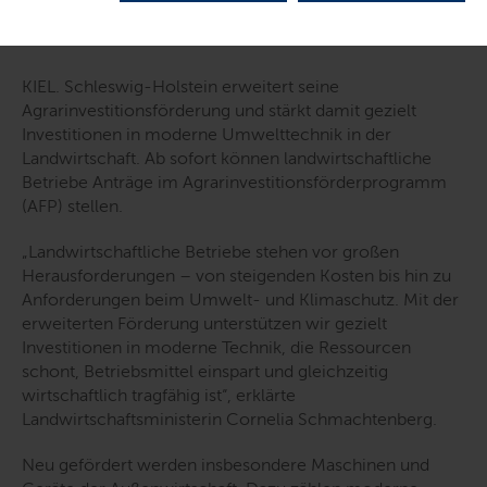
KIEL. Schleswig-Holstein erweitert seine
Agrarinvestitionsförderung und stärkt damit gezielt
Investitionen in moderne Umwelttechnik in der
Landwirtschaft. Ab sofort können landwirtschaftliche
Betriebe Anträge im Agrarinvestitionsförderprogramm
(AFP) stellen.
„
Landwirtschaftliche Betriebe stehen vor großen
Herausforderungen – von steigenden Kosten bis hin zu
Anforderungen beim Umwelt- und Klimaschutz. Mit der
erweiterten Förderung unterstützen wir gezielt
Investitionen in moderne Technik, die Ressourcen
schont, Betriebsmittel einspart und gleichzeitig
wirtschaftlich tragfähig ist
“, erklärte
Landwirtschaftsministerin Cornelia Schmachtenberg.
Neu gefördert werden insbesondere Maschinen und