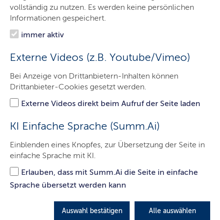
Ministerin
vollständig zu nutzen. Es werden keine persönlichen
Informationen gespeichert.
Ministerium
immer aktiv
Themen
Externe Videos (z.B. Youtube/Vimeo)
Service
Bei Anzeige von Drittanbietern-Inhalten können
Presse
Drittanbieter-Cookies gesetzt werden.
Kontakt
Externe Videos direkt beim Aufruf der Seite laden
KI Einfache Sprache (Summ.Ai)
Agrarinvestitionsförderung wird
Einblenden eines Knopfes, zur Übersetzung der Seite in
einfache Sprache mit KI.
erweitert: Schleswig-Holstein
fördert erstmals gezielt
Erlauben, dass mit Summ.Ai die Seite in einfache
Sprache übersetzt werden kann
Umwelttechnik
Auswahl bestätigen
Alle auswählen
LETZTE AKTUALISIERUNG: 12.05.2026