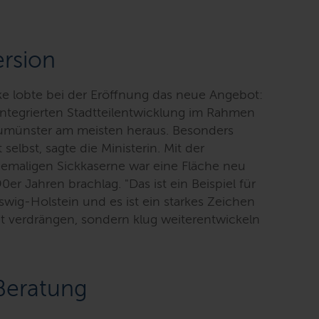
rsion
ke lobte bei der Eröffnung das neue Angebot:
 integrierten Stadtteilentwicklung im Rahmen
umünster am meisten heraus. Besonders
elbst, sagte die Ministerin. Mit der
maligen Sickkaserne war eine Fläche neu
0er Jahren brachlag. "
Das ist ein Beispiel für
wig-Holstein und es ist ein starkes Zeichen
ht verdrängen, sondern klug weiterentwickeln
Beratung