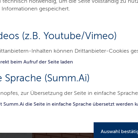
d technisch notwendig, um die Seite vollständig zu nu
nzentrum eröffnet
 Informationen gespeichert.
 in Neumünster ist ein Ort für Kinder,
deos (z.B. Youtube/Vimeo)
tanden – auch dank 5,7 Millionen Euro aus
ittanbietern-Inhalten können Drittanbieter-Cookies ge
26
rekt beim Aufruf der Seite laden
e Sprache (Summ.Ai)
eite
nopfes, zur Übersetzung der Seite in einfache Sprache 
it Summ.Ai die Seite in einfache Sprache übersetzt werden 
Auswahl bestäti