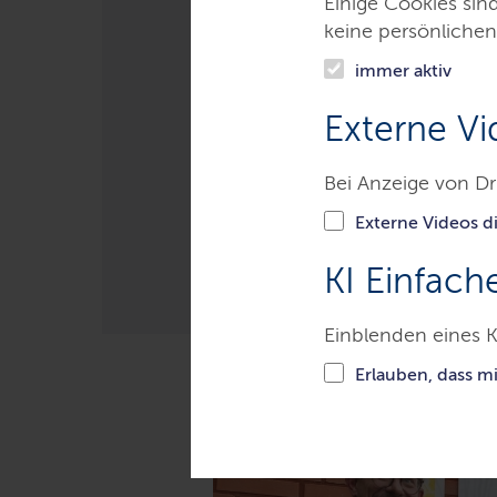
Einige Cookies sin
Neues Familie
keine persönlichen
immer aktiv
In der ehemaligen Sick-Kaserne
Externe Vi
Jugendliche und Familien ents
der Städtebauförderung.
Bei Anzeige von Dr
LETZTE AKTUALISIERUNG: 22.01.20
Externe Videos di
KI Einfach
Inhalte dieser S
Einblenden eines K
Erlauben, dass m