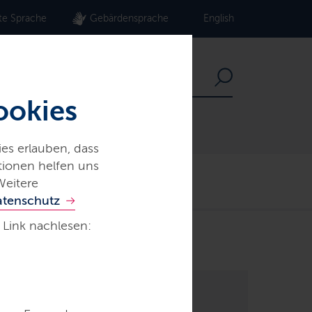
te Sprache
Gebärdensprache
English
ookies
es erlauben, dass
ationen helfen uns
Der echte Norden
Weitere
atenschutz
 Link nachlesen: