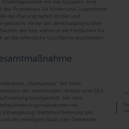
ndertagesstätte mit vier Gruppen, eine
nd das Projekthaus für Kinder und Jugendliche
ei der Planung hatten Kinder und
eingebracht. Hinter der denkmalgeschützten
lächen der Kita, während die Freiflächen für
 an die öffentliche Grünfläche anschließen.
 Gesamtmaßnahme
tmaßnahme „Stadtumbau“ der Stadt
nklusive des kommunalen Anteils rund 18,2
© Bu
uförderung bereitgestellt. Seit dem
dtebauförderungsmaßnahmen mit
Di
sei
em Vorwegabzug Städtebauförderung des
und der jeweiligen Stadt oder Gemeinde