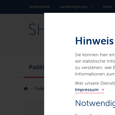
Landes­portal
Landes­regierung
Justiz
Hinweis
Sie können hier e
wir statistische I
Politik
Service
Karr
zu verstehen, wie
Informationen zum
Wer unsere Dienstl
Politik
Neues Familienzentrum eröffnet
Impressum
Notwendig