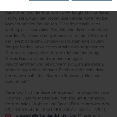
Die Konstruktionen seien allerdings anspruchsvoller in
der Planung, die Verbindungen zwischen verschiedenen
Baustoffen und der Brandschutz verlangten besonderes
Fachwissen. Auch die Kosten lägen etwas höher als bei
konventionellen Bauweisen. "
Gerade deshalb ist es
wichtig, dass innovative Projekte wie dieses unterstützt
werden. Wir haben hier gemeinsam mit der ARGE und
der Investitionsbank Schleswig-Holstein einen guten
Weg gefunden, um dieses Vorhaben als sogenanntes
Demonstrativprojekt zu fördern. Ich bin überzeugt:
Dieses Haus wird nicht nur den künftigen
Bewohnerinnen und Bewohnern ein Zuhause geben,
sondern auch ein sichtbares Zeichen dafür sein, dass
genossenschaftliches Bauen in Schleswig-Holstein
Zukunft hat.
"
V
erantwortlich für diesen Pressetext: Tim Radtke / Jana
Hämmer / Dörte Mattschull | Ministerium für Inneres,
Kommunales, Wohnen und Sport | Düsternbrooker Weg
92, 24105 Kiel | Tel: 0431 988-3007 / -3337 / -2792 |
pressestelle@im.landsh.de
| Das Ministerium