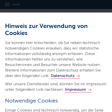
MENÜ
Hinweis zur Verwendung von
Cookies
Richtfest für innovatives
Sie können hier entscheiden, ob Sie neben technisch
Bauprojekt in Nortorf –
notwendigen Cookies erlauben, dass wir statistische
Innenministerium unterstützt mit
Informationen vollständig anonym erfassen. Diese
Informationen helfen uns zu verstehen, wie
Mitteln aus der Sozialen
Besucherinnen und Besucher unsere Website nutzen.
Wohnraumförderung
Weitere Informationen zum Datenschutz erhalten Sie
über den folgenden Link:
Datenschutz
LETZTE AKTUALISIERUNG: 02.10.2025
Wer unsere Dienstleister sind, können Sie im Impressum
unter folgendem Link nachlesen:
Impressum
Notwendige Cookies
NORTORF. Bei einem Bauprojekt in Nortorf entsteht mit
Einige Cookies sind technisch notwendig, um die Seite
Hilfe der Sozialen Wohnraumförderung neuer