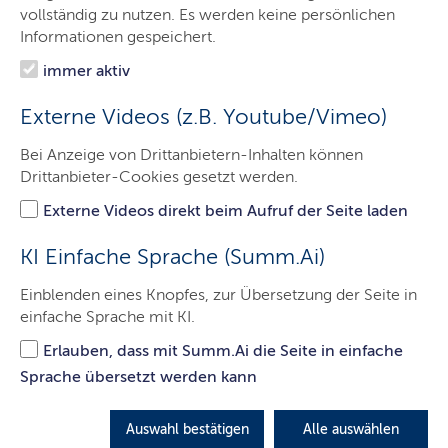
vollständig zu nutzen. Es werden keine persönlichen
bezahlbarer Wohnraum. Für 15 neue Wohneinheiten
Informationen gespeichert.
stehen insgesamt 3,7 Millionen Euro Fördermittel von
Bund und Land bereit, wobei der Großteil Landesmittel
immer aktiv
sind. Die Mieten bei diesen Wohnungen werden
zwischen 6,50 Euro und 8,00 Euro pro Quadratmeter
Externe Videos (z.B. Youtube/Vimeo)
liegen.
Bei Anzeige von Drittanbietern-Inhalten können
Beim heutigen (2. Oktober) Richtfest in Nortorf lobte
Drittanbieter-Cookies gesetzt werden.
Innenministerin Sabine Sütterlin-Waack das
Externe Videos direkt beim Aufruf der Seite laden
zukunftsweisende Projekt: "
Hier entsteht etwas
Besonderes: Zum ersten Mal setzt die
KI Einfache Sprache (Summ.Ai)
Baugenossenschaft Mittelholstein (bgm) auf eine
Holzhybridbauweise – also auf eine Kombination von
Einblenden eines Knopfes, zur Übersetzung der Seite in
Holz mit Beton, Stahl oder anderen Baustoffen. Dieses
einfache Sprache mit KI.
Konzept verbindet das Beste aus zwei Welten: die
ökologische Qualität des Holzes und die Stabilität der
Erlauben, dass mit Summ.Ai die Seite in einfache
klassischen Baustoffe. Mit dem hohen Holzanteil werden
Sprache übersetzt werden kann
Bedarfe an Beton, Ziegeln und Stahl deutlich reduziert.
Das spart CO₂-Emissionen und schont Ressourcen.
"
Auswahl bestätigen
Alle auswählen