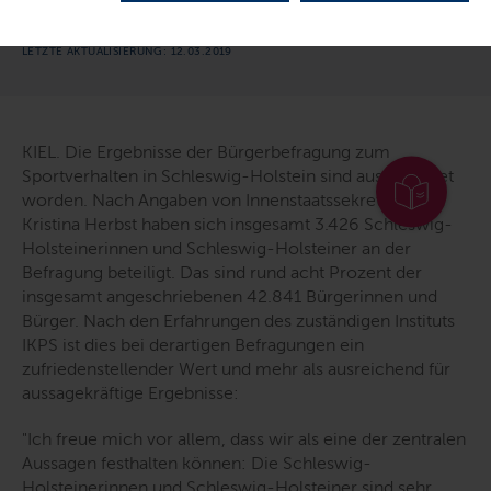
für den Zukunftsplan Sportland
LETZTE AKTUALISIERUNG: 12.03.2019
KIEL. Die Ergebnisse der Bürgerbefragung zum
Sportverhalten in Schleswig-Holstein sind ausgewertet
worden. Nach Angaben von Innenstaatssekretärin
Kristina Herbst haben sich insgesamt 3.426 Schleswig-
Holsteinerinnen und Schleswig-Holsteiner an der
Befragung beteiligt. Das sind rund acht Prozent der
insgesamt angeschriebenen 42.841 Bürgerinnen und
Bürger. Nach den Erfahrungen des zuständigen Instituts
IKPS ist dies bei derartigen Befragungen ein
zufriedenstellender Wert und mehr als ausreichend für
aussagekräftige Ergebnisse:
"Ich freue mich vor allem, dass wir als eine der zentralen
Aussagen festhalten können: Die Schleswig-
Holsteinerinnen und Schleswig-Holsteiner sind sehr