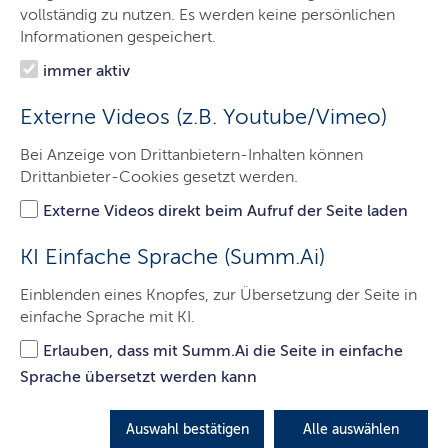
Ministerin
vollständig zu nutzen. Es werden keine persönlichen
Informationen gespeichert.
Ministerium
immer aktiv
Themen
Externe Videos (z.B. Youtube/Vimeo)
Presse
Bei Anzeige von Drittanbietern-Inhalten können
Leichte Sprache
Drittanbieter-Cookies gesetzt werden.
Service
Externe Videos direkt beim Aufruf der Seite laden
Kontakt
KI Einfache Sprache (Summ.Ai)
Einblenden eines Knopfes, zur Übersetzung der Seite in
einfache Sprache mit KI.
Ergebnisse der Bürgerbefragung
Erlauben, dass mit Summ.Ai die Seite in einfache
zum Sportverhalten in Schleswig-
Sprache übersetzt werden kann
Holstein
Staatssekretärin Herbst: Wichtige Grundlage
Auswahl bestätigen
Alle auswählen