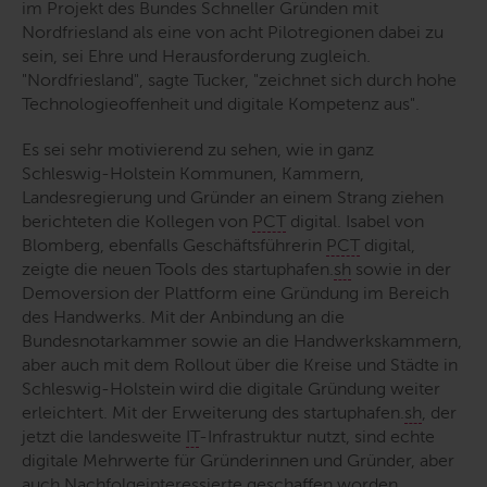
im Projekt des Bundes Schneller Gründen mit
Nordfriesland als eine von acht Pilotregionen dabei zu
sein, sei Ehre und Herausforderung zugleich.
"Nordfriesland"
, sagte Tucker,
"zeichnet sich durch hohe
Technologieoffenheit und digitale Kompetenz aus"
.
Es sei sehr motivierend zu sehen, wie in ganz
Schleswig-Holstein Kommunen, Kammern,
Landesregierung und Gründer an einem Strang ziehen
berichteten die Kollegen von
PCT
digital. Isabel von
Blomberg, ebenfalls Geschäftsführerin
PCT
digital,
zeigte die neuen Tools des startuphafen.
sh
sowie in der
Demoversion der Plattform eine Gründung im Bereich
des Handwerks. Mit der Anbindung an die
Bundesnotarkammer sowie an die Handwerkskammern,
aber auch mit dem Rollout über die Kreise und Städte in
Schleswig-Holstein wird die digitale Gründung weiter
erleichtert. Mit der Erweiterung des startuphafen.
sh
, der
jetzt die landesweite
IT
-Infrastruktur nutzt, sind echte
digitale Mehrwerte für Gründerinnen und Gründer, aber
auch Nachfolgeinteressierte geschaffen worden.