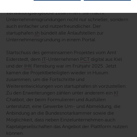
Plattform führt Informations-, Beratungs- und
Verwaltungsangebote zusammen. Sie macht
Unternehmensgründungen nicht nur schneller, sondern
auch einfacher und nutzerfreundlicher. Der
startuphafen.
sh
bündelt alle Anlaufstellen zur
Unternehmensgründung in einem Portal.
Startschuss des gemeinsamen Projektes vom Amt
Eiderstedt, dem
IT
-Unternehmen
PCT
digital aus Kiel
und der
IHK
Flensburg war im Frühjahr 2025. Jetzt
kamen die Projektbeteiligten wieder in Husum
zusammen, um die Fortschritte und
Weiterentwicklungen von startuphafen.sh vorzustellen.
Zu den Erweiterungen zählen unter anderem ein
KI
Chatbot, der beim Formulieren und Ausfüllen
unterstützt, eine Gewerbe Um- und Abmeldung, die
Anbindung an die Bundesnotarkammer sowie die
Möglichkeit, dass neben Einzelunternehmen auch
Kapitalgesellschaften das Angebot der Plattform nutzen
können.