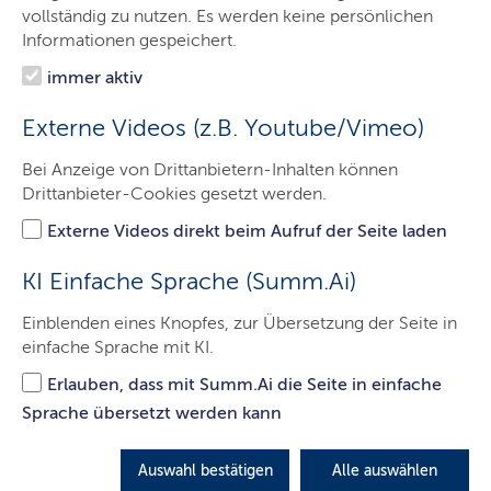
vollständig zu nutzen. Es werden keine persönlichen
Informationen gespeichert.
immer aktiv
Externe Videos (z.B. Youtube/Vimeo)
Bei Anzeige von Drittanbietern-Inhalten können
© Staatskanzlei
Drittanbieter-Cookies gesetzt werden.
Nach dem Startschuss des Projekts
Externe Videos direkt beim Aufruf der Seite laden
"startuphafen.sh" im Frühjahr 2025 kamen die
Verantwortlichen nun in Husum zusammen, um
KI Einfache Sprache (Summ.Ai)
die Fortschritte vorzustellen.
Einblenden eines Knopfes, zur Übersetzung der Seite in
Ein Unternehmen zu gründen oder zu übernehmen ist in
einfache Sprache mit KI.
Deutschland immer noch mit hohem bürokratischem
Erlauben, dass mit Summ.Ai die Seite in einfache
Aufwand verbunden. In Schleswig-Holstein besteht mit
Sprache übersetzt werden kann
dem startuphafen.sh aber eine innovative Lösung, die
eine schnelle und digitale Unternehmensgründung
Realität werden lässt. Die über das Landesprogramm
Auswahl bestätigen
Alle auswählen
Offene Innovation mit rund 350.000 Euro unterstützte