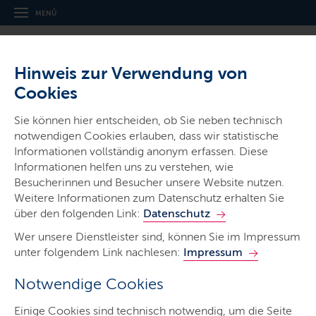
MENÜ
Hinweis zur Verwendung von
Cookies
Ein Unternehmen schnell und
Sie können hier entscheiden, ob Sie neben technisch
digital gründen
notwendigen Cookies erlauben, dass wir statistische
Informationen vollständig anonym erfassen. Diese
Die Plattform startuphafen.sh ist eine bundesweite
Informationen helfen uns zu verstehen, wie
Erfolgsgeschichte aus dem Landesprogramm offene
Besucherinnen und Besucher unsere Website nutzen.
Innovation.
Weitere Informationen zum Datenschutz erhalten Sie
über den folgenden Link:
Datenschutz
LETZTE AKTUALISIERUNG: 08.07.2026
Wer unsere Dienstleister sind, können Sie im Impressum
Inhalte dieser Seite
unter folgendem Link nachlesen:
Impressum
Notwendige Cookies
Einige Cookies sind technisch notwendig, um die Seite