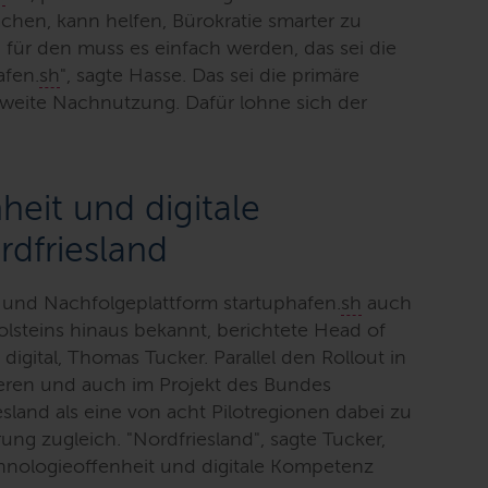
achen, kann helfen, Bürokratie smarter zu
ür den muss es einfach werden, das sei die
afen.
sh
"
, sagte Hasse. Das sei die primäre
sweite Nachnutzung. Dafür lohne sich der
eit und digitale
dfriesland
- und Nachfolgeplattform startuphafen.
sh
auch
lsteins hinaus bekannt, berichtete
Head of
digital, Thomas Tucker. Parallel den Rollout in
ieren und auch im Projekt des Bundes
sland als eine von acht Pilotregionen dabei zu
rung zugleich.
"Nordfriesland"
, sagte Tucker,
hnologieoffenheit und digitale Kompetenz