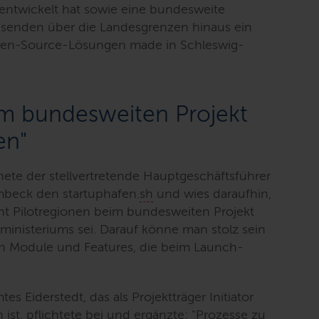
erentwickelt hat sowie eine bundesweite
r senden über die Landesgrenzen hinaus ein
Open-Source-Lösungen made in Schleswig-
im bundesweiten Projekt
en"
ete der stellvertretende Hauptgeschäftsführer
mbeck den startuphafen.
sh
und wies daraufhin,
ht Pilotregionen beim bundesweiten Projekt
lministeriums sei. Darauf könne man stolz sein
en Module und Features, die beim Launch-
es Eiderstedt, das als Projektträger Initiator
h
ist, pflichtete bei und ergänzte:
"Prozesse zu