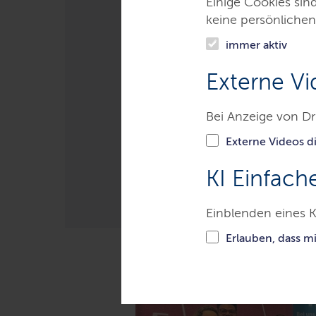
Einige Cookies sin
Ein Unternehme
keine persönlichen
gründen
immer aktiv
Externe Vi
Die Plattform startuphafen.sh 
dem Landesprogramm offene I
Bei Anzeige von Dr
Externe Videos di
LETZTE AKTUALISIERUNG: 08.07.20
KI Einfach
Einblenden eines K
Inhalte dieser S
Erlauben, dass m