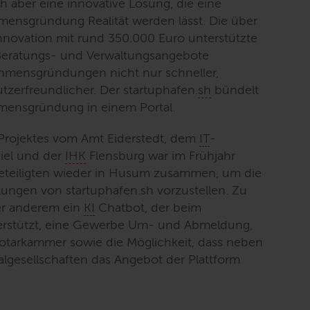
h aber eine innovative Lösung, die eine
mensgründung Realität werden lässt. Die über
novation mit rund 350.000 Euro unterstützte
, Beratungs- und Verwaltungsangebote
mensgründungen nicht nur schneller,
zerfreundlicher. Der startuphafen.
sh
bündelt
hmensgründung in einem Portal.
Projektes vom Amt Eiderstedt, dem
IT
-
Kiel und der
IHK
Flensburg war im Frühjahr
beteiligten wieder in Husum zusammen, um die
lungen von startuphafen.sh vorzustellen. Zu
er anderem ein
KI
Chatbot, der beim
terstützt, eine Gewerbe Um- und Abmeldung,
otarkammer sowie die Möglichkeit, dass neben
lgesellschaften das Angebot der Plattform