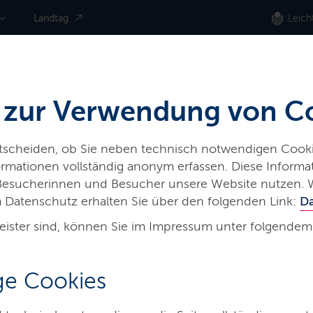
Landtag
Leich
 zur Verwendung von C
ntscheiden, ob Sie neben technisch notwendigen Cooki
nformationen vollständig anonym erfassen. Diese Inform
iere
Land & Leute
Presse
 Besucherinnen und Besucher unsere Website nutzen. 
 Datenschutz erhalten Sie über den folgenden Link:
D
eister sind, können Sie im Impressum unter folgendem
hnell und digital gründen
e Cookies