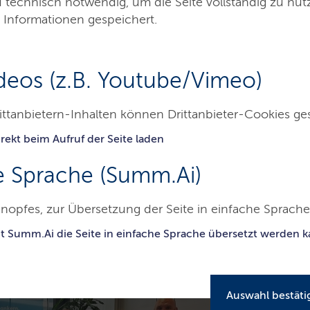
d technisch notwendig, um die Seite vollständig zu nu
n schnell und digital
 Informationen gespeichert.
deos (z.B. Youtube/Vimeo)
ist eine bundesweite Erfolgsgeschichte aus
nnovation.
ittanbietern-Inhalten können Drittanbieter-Cookies ge
rekt beim Aufruf der Seite laden
26
e Sprache (Summ.Ai)
nopfes, zur Übersetzung der Seite in einfache Sprache 
eite
it Summ.Ai die Seite in einfache Sprache übersetzt werden 
Auswahl bestäti