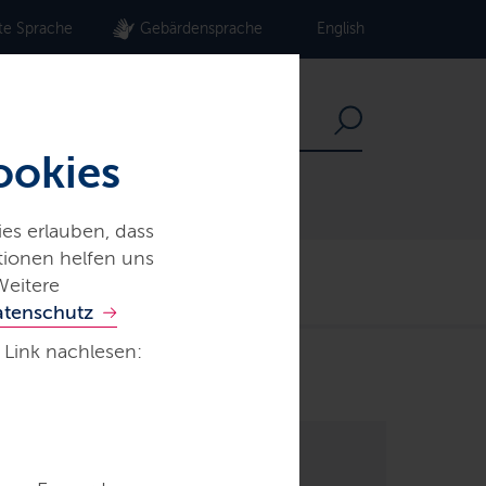
te Sprache
Gebärdensprache
English
ookies
es erlauben, dass
ationen helfen uns
Der echte Norden
Weitere
atenschutz
 Link nachlesen: