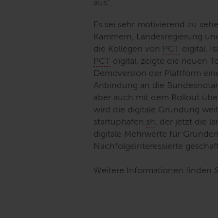
aus"
.
Es sei sehr motivierend zu se
Kammern, Landesregierung und
die Kollegen von
PCT
digital. 
PCT
digital, zeigte die neuen T
Demoversion der Plattform ein
Anbindung an die Bundesnota
aber auch mit dem Rollout über
wird die digitale Gründung weit
startuphafen.
sh
, der jetzt die 
digitale Mehrwerte für Gründe
Nachfolgeinteressierte gescha
Weitere Informationen finden 