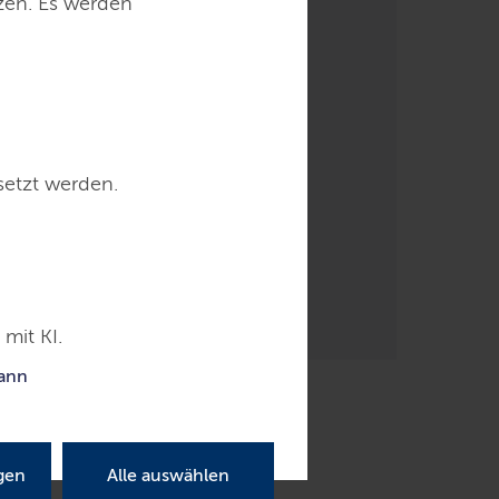
tzen. Es werden
setzt werden.
mit KI.
kann
gen
Alle auswählen