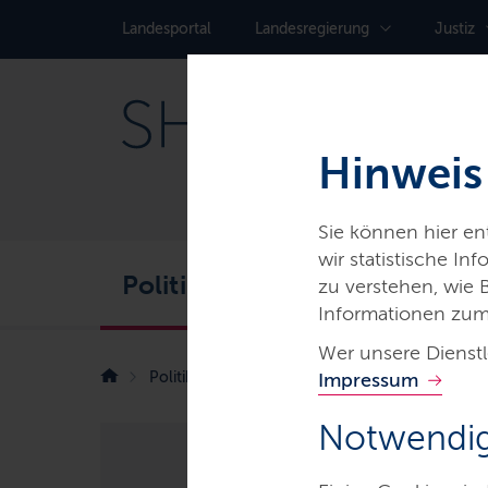
Landes­portal
Landes­regierung
Justiz
Hinweis
Sie können hier e
wir statistische I
Politik
Service
Karr
zu verstehen, wie
Informationen zum
Wer unsere Dienstl
Politik
Digitalisierung
Impressum
Ein Unternehmen sc
Notwendig