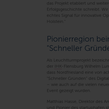
das Projekt etabliert und weit
Erfolgsgeschichte schreibt. Wi
echtes Signal für innovative 
Holstein."
Pionierregion be
"Schneller Gründ
Als Leuchtturmprojekt bezeichn
der
IHK
-Flensburg Wilhelm Lu
dass Nordfriesland eine von ac
"Schneller Gründen" des Digita
– wie auch auf die vielen neu
Event gezeigt wurden.
Matthias Hasse, Direktor des Amt
und Pionier des startuphafen.
s