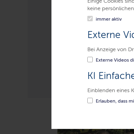
Einige Cookies sin
Frischer Wind f
keine persönlichen
immer aktiv
Für alle, die sich beruflich or
Externe Vi
zum Nachwuchskräftestand de
Verschiedene Ausbildungsberei
Bei Anzeige von Dr
Ministerpräsident Daniel Günthe
Externe Videos di
LETZTE AKTUALISIERUNG: 22.06.20
KI Einfach
Einblenden eines K
Inhalte dieser S
Erlauben, dass m