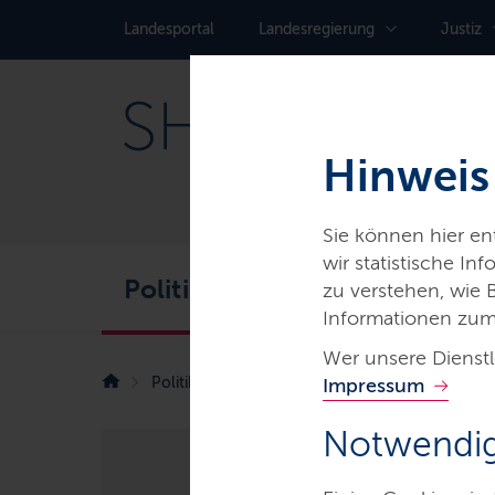
Landes­portal
Landes­regierung
Justiz
Hinweis
Sie können hier e
wir statistische I
Politik
Service
Karr
zu verstehen, wie
Informationen zum
Wer unsere Dienstl
Politik
Frischer Wind für die Karriere
Impressum
Notwendig