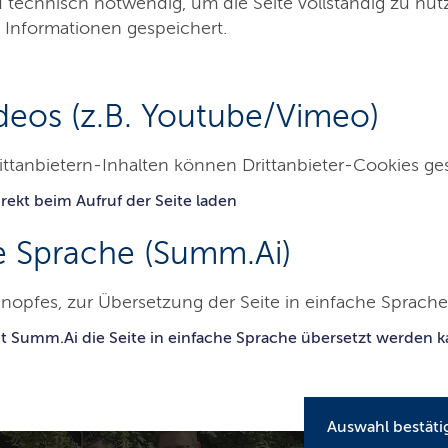
d technisch notwendig, um die Seite vollständig zu nu
ür die Karriere
 Informationen gespeichert.
ientieren möchten, lohnt sich ein Abstecher
deos (z.B. Youtube/Vimeo)
r Landesverwaltung auf der Kieler Woche.
che geben hier einen Einblick – auch
ittanbietern-Inhalten können Drittanbieter-Cookies ge
r ist vor Ort.
rekt beim Aufruf der Seite laden
26
e Sprache (Summ.Ai)
nopfes, zur Übersetzung der Seite in einfache Sprache 
eite
it Summ.Ai die Seite in einfache Sprache übersetzt werden 
Auswahl bestäti