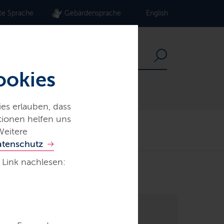
te Sprache
Gebärdensprache
English
ookies
es erlauben, dass
ationen helfen uns
Der echte Norden
Weitere
atenschutz
 Link nachlesen: