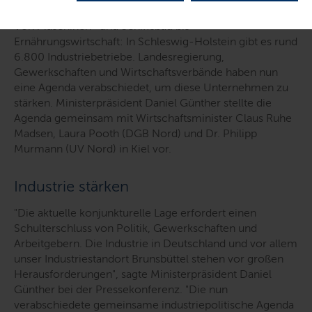
Von Maschinen- und Schiffsbau bis
Ernährungswirtschaft: In Schleswig-Holstein gibt es rund
6.800 Industriebetriebe. Landesregierung,
Gewerkschaften und Wirtschaftsverbände haben nun
eine Agenda verabschiedet, um diese Unternehmen zu
stärken. Ministerpräsident Daniel Günther stellte die
Agenda gemeinsam mit Wirtschaftsminister Claus Ruhe
Madsen, Laura Pooth (DGB Nord) und Dr. Philipp
Murmann (UV Nord) in Kiel vor.
Industrie stärken
"Die aktuelle konjunkturelle Lage erfordert einen
Schulterschluss von Politik, Gewerkschaften und
Arbeitgebern. Die Industrie in Deutschland und vor allem
unser Industriestandort Brunsbüttel stehen vor großen
Herausforderungen"
, sagte Ministerpräsident Daniel
Günther bei der Pressekonferenz.
"Die nun
verabschiedete gemeinsame industriepolitische Agenda