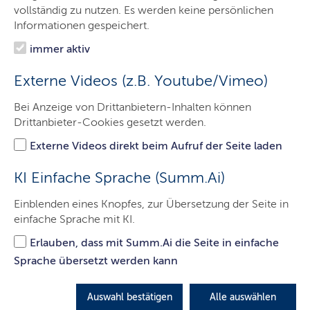
vollständig zu nutzen. Es werden keine persönlichen
Informationen gespeichert.
immer aktiv
Externe Videos (z.B. Youtube/Vimeo)
Bei Anzeige von Drittanbietern-Inhalten können
Drittanbieter-Cookies gesetzt werden.
Externe Videos direkt beim Aufruf der Seite laden
KI Einfache Sprache (Summ.Ai)
© Bildungsministerium
Einblenden eines Knopfes, zur Übersetzung der Seite in
Bei einer Pressekonferenz in Kiel haben Björn
einfache Sprache mit KI.
Felder (Handwerk Schleswig-Holstein),
Wirtschaftsminister Claus Ruhe Madsen, Laura
Erlauben, dass mit Summ.Ai die Seite in einfache
Pooth (DGB Nord), Ministerpräsident Daniel
Sprache übersetzt werden kann
Günther, Dr. Philipp Murmann (UV Nord), Ralf
Becker (IG BCE) sowie Thomas Buhck (IHK
Schleswig-Holstein) (v.l.n.r.) die Industrieagenda
Auswahl bestätigen
Alle auswählen
vorgestellt.