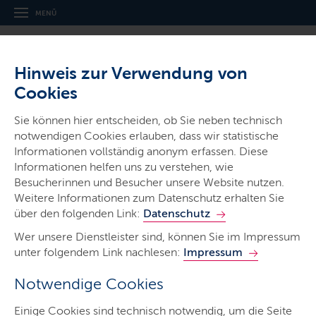
MENÜ
Hinweis zur Verwendung von
Cookies
Industriepolitische Agenda
Sie können hier entscheiden, ob Sie neben technisch
verabschiedet
notwendigen Cookies erlauben, dass wir statistische
Informationen vollständig anonym erfassen. Diese
In Kiel hat Ministerpräsident Daniel Günther
Informationen helfen uns zu verstehen, wie
gemeinsam mit Gewerkschaften und
Besucherinnen und Besucher unsere Website nutzen.
Wirtschaftsverbänden eine industriepolitische Agenda
Weitere Informationen zum Datenschutz erhalten Sie
verabschiedet. Das Ziel ist, die internationale
über den folgenden Link:
Datenschutz
Wettbewerbsfähigkeit der schleswig-holsteinischen
Wer unsere Dienstleister sind, können Sie im Impressum
Unternehmen zu stärken.
unter folgendem Link nachlesen:
Impressum
LETZTE AKTUALISIERUNG: 15.06.2026
Notwendige Cookies
Inhalte dieser Seite
Einige Cookies sind technisch notwendig, um die Seite