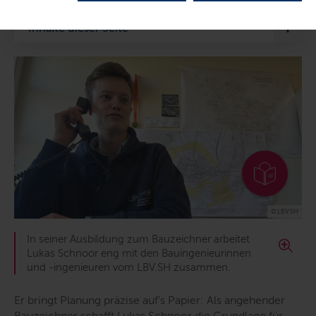
Inhalte dieser Seite
© LBV.SH
In seiner Ausbildung zum Bauzeichner arbeitet
Lukas Schnoor eng mit den Bauingenieurinnen
und -ingenieuren vom LBV.SH zusammen.
Er bringt Planung präzise auf's Papier: Als angehender
Bauzeichner schafft Lukas Schnoor die Grundlage für