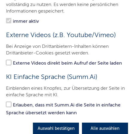
Der LBV.SH
vollständig zu nutzen. Es werden keine persönlichen
Informationen gespeichert.
Aufgaben
immer aktiv
Service
Externe Videos (z.B. Youtube/Vimeo)
Presse
Bei Anzeige von Drittanbietern-Inhalten können
Jobs & Karriere
Drittanbieter-Cookies gesetzt werden.
Kontakt
Externe Videos direkt beim Aufruf der Seite laden
KI Einfache Sprache (Summ.Ai)
Pläne machen Zukunft
Einblenden eines Knopfes, zur Übersetzung der Seite in
einfache Sprache mit KI.
In seiner Ausbildung zum Bauzeichner arbeitet Lukas
Erlauben, dass mit Summ.Ai die Seite in einfache
Schnoor beim Landesbetrieb Straßenbau und Verkehr
Sprache übersetzt werden kann
Schleswig-Holstein (
LBV.SH
) an den Straßen von
morgen mit.
Auswahl bestätigen
Alle auswählen
LETZTE AKTUALISIERUNG: 03.06.2026