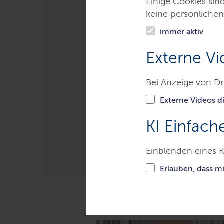
Einige Cookies sin
Neue Runde be
keine persönlichen
Areas“
immer aktiv
Externe Vi
50 Frauen aus Schleswig-Hols
Programm teilzunehmen und dig
Bei Anzeige von Dr
Bewerbungsfrist endet am 21. 
Externe Videos di
KI Einfach
LETZTE AKTUALISIERUNG: 26.05.20
Einblenden eines K
Erlauben, dass m
Inhalte dieser S