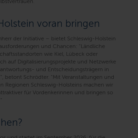
lbstvertrauen.
olstein voran bringen
herr der Initiative – bietet Schleswig-Holstein
rausforderungen und Chancen:
"Ländliche
schaftsstandorten wie Kiel, Lübeck oder
ich auf Digitalisierungsprojekte und Netzwerke
antwortungs- und Entscheidungsträgern in
"
, betont Schrödter.
"Mit Veranstaltungen und
n Regionen Schleswig-Holsteins machen wir
ttraktiver für Vordenkerinnen und bringen so
"
chen?
os und startet im September 2026, für die