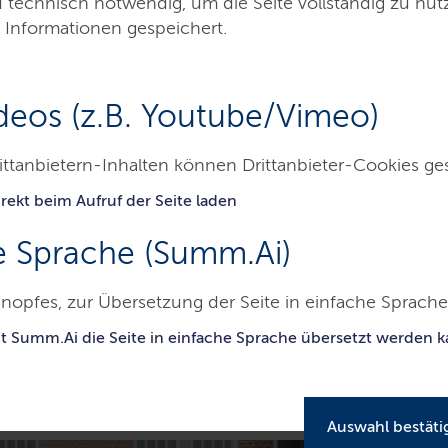
d technisch notwendig, um die Seite vollständig zu nu
i „WIDA - Women in Digit
 Informationen gespeichert.
deos (z.B. Youtube/Vimeo)
tein haben erneut die Chance, am
WIDA
-
itale Zukunft mitzugestalten. Die
ittanbietern-Inhalten können Drittanbieter-Cookies ge
Juni.
rekt beim Aufruf der Seite laden
e Sprache (Summ.Ai)
26
nopfes, zur Übersetzung der Seite in einfache Sprache 
it Summ.Ai die Seite in einfache Sprache übersetzt werden 
eite
Auswahl bestäti