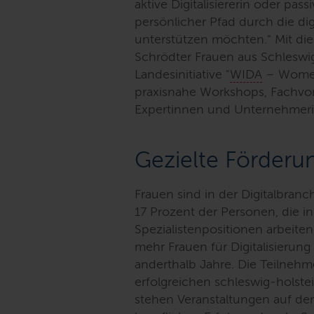
aktive Digitalisiererin oder pass
persönlicher Pfad durch die dig
unterstützen möchten."
Mit die
Schrödter Frauen aus Schleswi
Landesinitiative "
WIDA
–
Women
praxisnahe Workshops, Fachvor
Expertinnen und Unternehmerin
Gezielte Förderu
Frauen sind in der Digitalbran
17 Prozent der Personen, die in
Spezialistenpositionen arbeiten
mehr Frauen für Digitalisierun
anderthalb Jahre. Die Teilneh
erfolgreichen schleswig-holst
stehen Veranstaltungen auf d