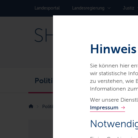
Landes­portal
Landes­regierung
Justiz
Hinweis
Sie können hier e
wir statistische I
Politik
Service
Karr
zu verstehen, wie
Informationen zum
Wer unsere Dienstl
Politik
Digitalisierung
Impressum
Neue Runde bei „WI
Notwendig