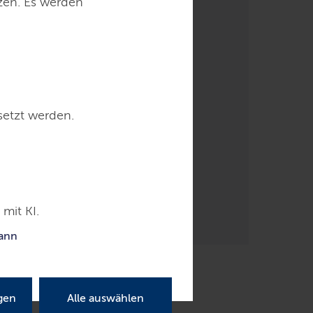
tzen. Es werden
al
setzt werden.
mit KI.
kann
gen
Alle auswählen