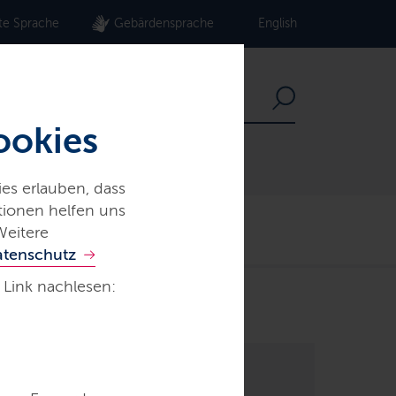
te Sprache
Gebärdensprache
English
ookies
es erlauben, dass
ationen helfen uns
Der echte Norden
Weitere
atenschutz
 Link nachlesen: