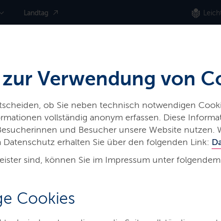
Landtag
Leich
 zur Verwendung von C
ntscheiden, ob Sie neben technisch notwendigen Cooki
nformationen vollständig anonym erfassen. Diese Inform
iere
Land & Leute
Presse
 Besucherinnen und Besucher unsere Website nutzen. 
 Datenschutz erhalten Sie über den folgenden Link:
D
eister sind, können Sie im Impressum unter folgendem
DA - Women in Digital Areas“
e Cookies