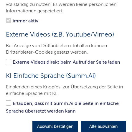
Ministerpräsident
vollständig zu nutzen. Es werden keine persönlichen
Informationen gespeichert.
Staatskanzlei
immer aktiv
Themen
Externe Videos (z.B. Youtube/Vimeo)
Presse
Bei Anzeige von Drittanbietern-Inhalten können
Service
Drittanbieter-Cookies gesetzt werden.
Kontakt
Externe Videos direkt beim Aufruf der Seite laden
KI Einfache Sprache (Summ.Ai)
150 Jahre Kreis Herzogtum
Einblenden eines Knopfes, zur Übersetzung der Seite in
einfache Sprache mit KI.
Lauenburg: Ministerpräsident
Günther würdigt stabile
Erlauben, dass mit Summ.Ai die Seite in einfache
Sprache übersetzt werden kann
Kommunalpolitik und
gesellschaftliches Miteinander
Auswahl bestätigen
Alle auswählen