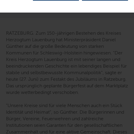
LETZTE AKTUALISIERUNG: 27.06.2026
RATZEBURG. Zum 150-jährigen Bestehen des Kreises
Herzogtum Lauenburg hat Ministerpräsident Daniel
Günther auf die große Bedeutung von starken
Kommunen für Schleswig-Holstein hingewiesen. "
Der
Kreis Herzogtum Lauenburg ist mit seiner langen und
beeindruckenden Geschichte ein lebendiges Beispiel für
stabile und selbstbewusste Kommunalpolitik
", sagte er
heute (27. Juni) zum Festakt des Jubiläums in Ratzeburg.
Das ursprünglich geplante Bürgerfest auf dem Marktplatz
wurde wetterbedingt verschoben.
"
Unsere Kreise sind für viele Menschen auch ein Stück
Identität und Heimat
", so Günther. Die Bürgerinnen und
Bürger, Vereine, Feuerwehren und zahlreiche
Institutionen seien Garanten für den gesellschaftlichen
Zusammenhalt und für eine aktive Gemeinschaft. Dieses