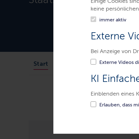
Einige Cookies sin
keine persönlichen
immer aktiv
Externe Vi
Bei Anzeige von Dr
Externe Videos di
Ministerpräsident
Staats
Start
KI Einfach
Ministerien & Behörden
Der M
Einblenden eines K
Dänisches Jahrestreffen in Flensbur
Erlauben, dass m