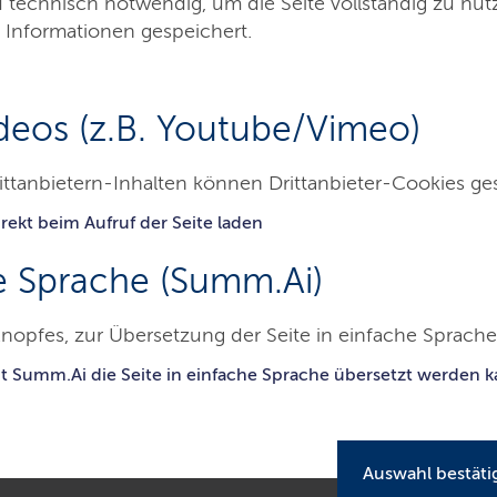
d technisch notwendig, um die Seite vollständig zu nu
 Informationen gespeichert.
deos (z.B. Youtube/Vimeo)
ittanbietern-Inhalten können Drittanbieter-Cookies ge
rekt beim Aufruf der Seite laden
kanzlei
Themen
Presse
Service
Ko
e Sprache (Summ.Ai)
inisterpräsident - Staatskanzlei
nopfes, zur Übersetzung der Seite in einfache Sprache 
g: Minderheitenbeauftragter Callsen betont Bedeutung von Freiheit und
it Summ.Ai die Seite in einfache Sprache übersetzt werden 
Auswahl bestäti