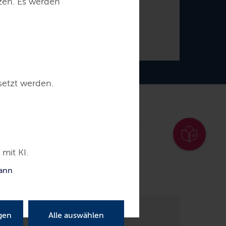
tzen. Es werden
Daniel Günther
Ministerpräsident
setzt werden.
ntakt
mit KI.
 Vielfalt
kann
gen
Alle auswählen