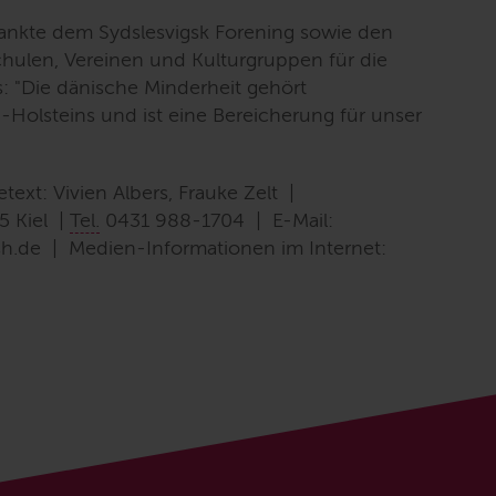
ankte dem Sydslesvigsk Forening sowie den
chulen, Vereinen und Kulturgruppen für die
s:
"Die dänische Minderheit gehört
g-Holsteins und ist eine Bereicherung für unser
text: Vivien Albers, Frauke Zelt |
5 Kiel |
Tel.
0431 988-1704 |
E-Mail
:
sh.de | Medien-Informationen im Internet: