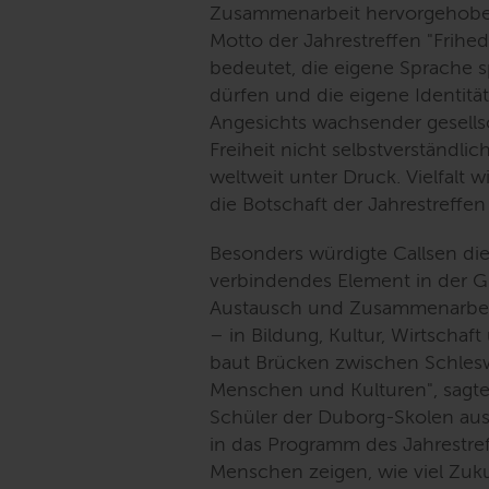
Zusammenarbeit hervorgehoben
Motto der Jahrestreffen "Frihede
bedeutet, die eigene Sprache s
dürfen und die eigene Identitä
Angesichts wachsender gesellsc
Freiheit nicht selbstverständl
weltweit unter Druck. Vielfalt w
die Botschaft der Jahrestreffen 
Besonders würdigte Callsen die
verbindendes Element in der Gre
Austausch und Zusammenarbei
– in Bildung, Kultur, Wirtschaf
baut Brücken zwischen Schles
Menschen und Kulturen"
, sagt
Schüler der Duborg-Skolen aus
in das Programm des Jahrestre
Menschen zeigen, wie viel Zukun