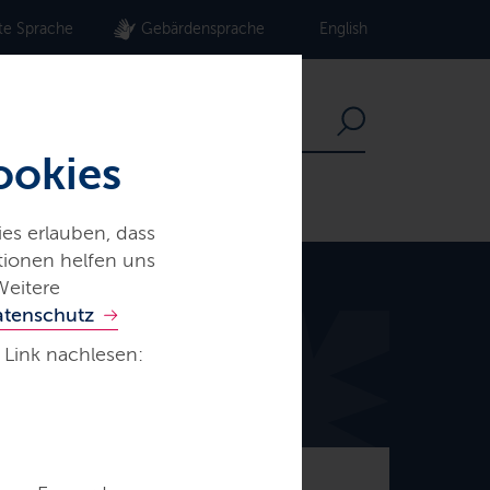
te Sprache
Gebärdensprache
English
ookies
es erlauben, dass
ationen helfen uns
Weitere
atenschutz
 Link nachlesen:
© Frank Peter