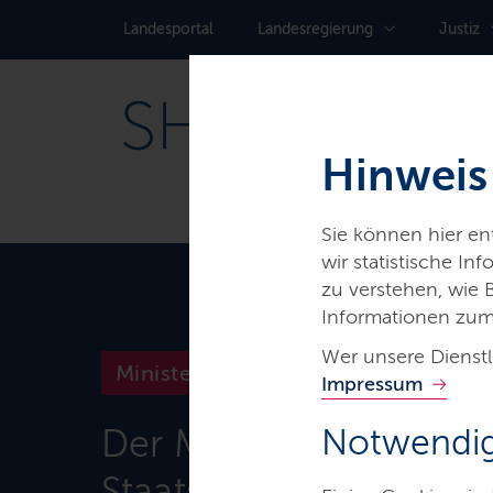
Landes­portal
Landes­regierung
Justiz
Hinweis
Sie können hier e
wir statistische I
zu verstehen, wie
Informationen zum
Wer unsere Dienstl
Ministerien & Behörden
Impressum
Der Ministerpräsident 
Notwendig
Staatskanzlei