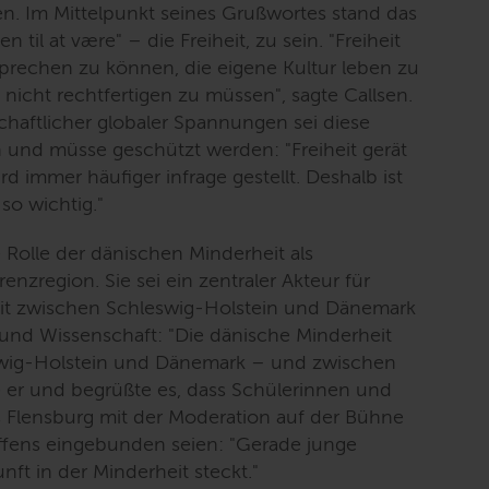
. Im Mittelpunkt seines Grußwortes stand das
n til at være" – die Freiheit, zu sein.
"Freiheit
prechen zu können, die eigene Kultur leben zu
t nicht rechtfertigen zu müssen"
, sagte Callsen.
haftlicher globaler Spannungen sei diese
ich und müsse geschützt werden:
"Freiheit gerät
ird immer häufiger infrage gestellt. Deshalb ist
so wichtig."
 Rolle der dänischen Minderheit als
nzregion. Sie sei ein zentraler Akteur für
t zwischen Schleswig-Holstein und Dänemark
t und Wissenschaft:
"Die dänische Minderheit
wig-Holstein und Dänemark – und zwischen
e er und begrüßte es, dass Schülerinnen und
 Flensburg mit der Moderation auf der Bühne
ffens eingebunden seien:
"Gerade junge
ft in der Minderheit steckt."