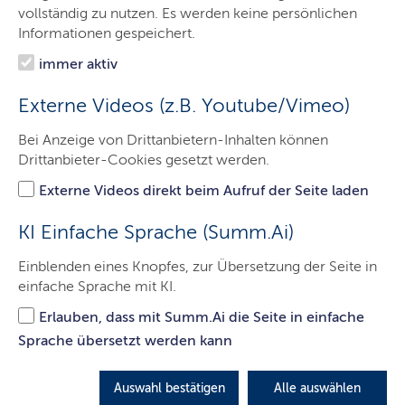
Veranstaltungen
vollständig zu nutzen. Es werden keine persönlichen
Informationen gespeichert.
Unsere Projekte
immer aktiv
Über uns
Externe Videos (z.B. Youtube/Vimeo)
Service
Bei Anzeige von Drittanbietern-Inhalten können
Kontakt
Drittanbieter-Cookies gesetzt werden.
Externe Videos direkt beim Aufruf der Seite laden
Fehler: Zu den angegebenen Parametern konnten keine
Seminardaten gefunden werden.
KI Einfache Sprache (Summ.Ai)
Einblenden eines Knopfes, zur Übersetzung der Seite in
« zur Veranstaltungsübersicht
einfache Sprache mit KI.
Die Verantwortung für die sachliche Richtigkeit der
Erlauben, dass mit Summ.Ai die Seite in einfache
Angaben liegt bei den Veranstaltern.
Sprache übersetzt werden kann
Auswahl bestätigen
Alle auswählen