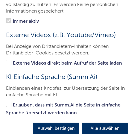
Organisation
vollständig zu nutzen. Es werden keine persönlichen
Informationen gespeichert.
Informationen
immer aktiv
Projekte
Externe Videos (z.B. Youtube/Vimeo)
Welterbe
Bei Anzeige von Drittanbietern-Inhalten können
Detektorinfos
Drittanbieter-Cookies gesetzt werden.
Service
Externe Videos direkt beim Aufruf der Seite laden
Kontakt
KI Einfache Sprache (Summ.Ai)
Einblenden eines Knopfes, zur Übersetzung der Seite in
einfache Sprache mit KI.
Neuer Naturpfad im Herzen des
Erlauben, dass mit Summ.Ai die Seite in einfache
UNESCO
-Welterbes -
Sprache übersetzt werden kann
Verbindung von Welterbe, Naturerlebnis und
Klimaschutz in Dannewerk
Auswahl bestätigen
Alle auswählen