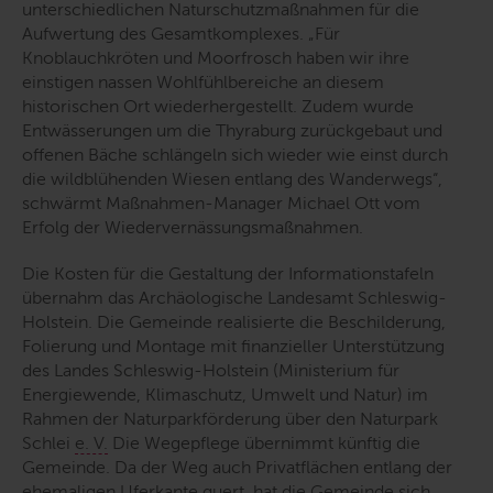
unterschiedlichen Naturschutzmaßnahmen für die
Aufwertung des Gesamtkomplexes.
„Für
Knoblauchkröten und Moorfrosch haben wir ihre
einstigen nassen Wohlfühlbereiche an diesem
historischen Ort wiederhergestellt. Zudem wurde
Entwässerungen um die Thyraburg zurückgebaut und
offenen Bäche schlängeln sich wieder wie einst durch
die wildblühenden Wiesen entlang des Wanderwegs“
,
schwärmt Maßnahmen-
Manager
Michael Ott vom
Erfolg der Wiedervernässungsmaßnahmen.
Die Kosten für die Gestaltung der Informationstafeln
übernahm das Archäologische Landesamt Schleswig-
Holstein. Die Gemeinde realisierte die Beschilderung,
Folierung und
Montage
mit finanzieller Unterstützung
des Landes Schleswig-Holstein (Ministerium für
Energiewende, Klimaschutz, Umwelt und Natur) im
Rahmen der Naturparkförderung über den Naturpark
Schlei
e. V.
Die Wegepflege übernimmt künftig die
Gemeinde. Da der Weg auch Privatflächen entlang der
ehemaligen Uferkante quert, hat die Gemeinde sich