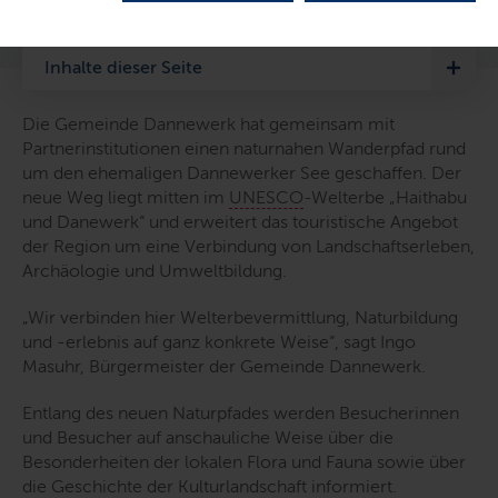
LETZTE AKTUALISIERUNG: 04.07.2025
Inhalte dieser Seite
Die Gemeinde Dannewerk hat gemeinsam mit
Partnerinstitutionen einen naturnahen Wanderpfad rund
um den ehemaligen Dannewerker See geschaffen. Der
neue Weg liegt mitten im
UNESCO
-Welterbe „Haithabu
und Danewerk“ und erweitert das touristische Angebot
der Region um eine Verbindung von Landschaftserleben,
Archäologie und Umweltbildung.
„Wir verbinden hier Welterbevermittlung, Naturbildung
und -erlebnis auf ganz konkrete Weise“
, sagt Ingo
Masuhr, Bürgermeister der Gemeinde Dannewerk.
Entlang des neuen Naturpfades werden Besucherinnen
und Besucher auf anschauliche Weise über die
Besonderheiten der lokalen Flora und Fauna sowie über
die Geschichte der Kulturlandschaft informiert.