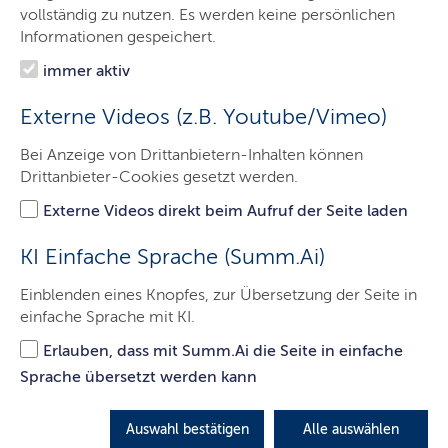
Der LBV.SH
vollständig zu nutzen. Es werden keine persönlichen
Informationen gespeichert.
Aufgaben
immer aktiv
Service
Externe Videos (z.B. Youtube/Vimeo)
Presse
Bei Anzeige von Drittanbietern-Inhalten können
Jobs & Karriere
Drittanbieter-Cookies gesetzt werden.
Kontakt
Externe Videos direkt beim Aufruf der Seite laden
KI Einfache Sprache (Summ.Ai)
StuWi Wismar
Einblenden eines Knopfes, zur Übersetzung der Seite in
einfache Sprache mit KI.
Hochschule Wismar
Erlauben, dass mit Summ.Ai die Seite in einfache
Philipp-Müller-Straße 14
Sprache übersetzt werden kann
23966 Wismar
ANFANG:
04.06.2026 08:00 UHR
Auswahl bestätigen
Alle auswählen
ENDE:
04.06.2026 15:00 UHR