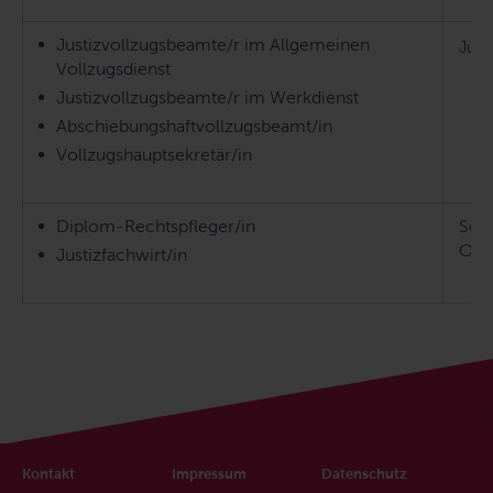
Justizvollzugsbeamte/r im Allgemeinen
Just
Vollzugsdienst
Justizvollzugsbeamte/r im Werkdienst
Abschiebungshaftvollzugsbeamt/in
Vollzugshauptsekretär/in
Diplom-Rechtspfleger/in
Schl
Obe
Justizfachwirt/in
Kontakt
Impressum
Datenschutz