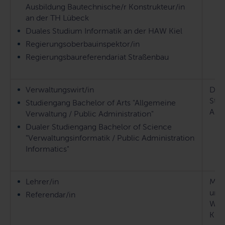
Ausbildung Bautechnische/r Konstrukteur/in
an der TH Lübeck
Duales Studium Informatik an der HAW Kiel
Regierungsoberbauinspektor/in
Regierungsbaureferendariat Straßenbau
Verwaltungswirt/in
Der 
Staa
Studiengang Bachelor of Arts "Allgemeine
All
Verwaltung / Public Administration"
Dualer Studiengang Bachelor of Science
"Verwaltungsinformatik / Public Administration
Informatics"
Lehrer/in
Mini
und 
Referendar/in
Wiss
Kult