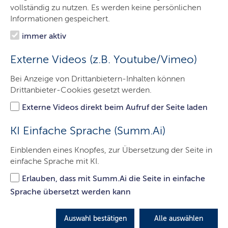
Der LBV.SH
vollständig zu nutzen. Es werden keine persönlichen
Informationen gespeichert.
Aufgaben
immer aktiv
Service
Externe Videos (z.B. Youtube/Vimeo)
Presse
Bei Anzeige von Drittanbietern-Inhalten können
Jobs & Karriere
Drittanbieter-Cookies gesetzt werden.
Kontakt
Externe Videos direkt beim Aufruf der Seite laden
KI Einfache Sprache (Summ.Ai)
Jobmesse Kiel Barlag
Einblenden eines Knopfes, zur Übersetzung der Seite in
einfache Sprache mit KI.
Süverkrüp Automobile
Erlauben, dass mit Summ.Ai die Seite in einfache
Wittland
Sprache übersetzt werden kann
Daimlerstraße 1
24109 Kiel
Auswahl bestätigen
Alle auswählen
ANFANG:
07.11.2026 10:00 UHR