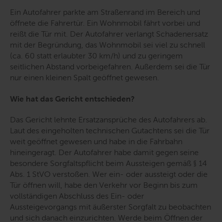
Ein Autofahrer parkte am Straßenrand im Bereich und
öffnete die Fahrertür. Ein Wohnmobil fährt vorbei und
reißt die Tür mit. Der Autofahrer verlangt Schadenersatz
mit der Begründung, das Wohnmobil sei viel zu schnell
(ca. 60 statt erlaubter 30 km/h) und zu geringem
seitlichen Abstand vorbeigefahren. Außerdem sei die Tür
nur einen kleinen Spalt geöffnet gewesen.
Wie hat das Gericht entschieden?
Das Gericht lehnte Ersatzansprüche des Autofahrers ab.
Laut des
eingeholten
technische
n
Gutachten
s sei die
Tür
weit geöffnet
gewesen und habe
in die Fahrbahn
hinein
geragt
. Der Autofahrer
habe
damit gegen seine
besondere Sorgfaltspflicht beim Aussteigen
gemäß
§ 14
Abs. 1 StVO
verstoßen.
Wer ein- oder aussteigt oder die
Tür öffnen will, ha
be
den Verkehr
vo
r Beginn
bis zum
vollständigen Abschluss des
Ein- oder
Aussteigevorgangs mit äußerster Sorgfalt zu beobachten
und sich danach einzurichten
.
Werde
beim Öffnen der