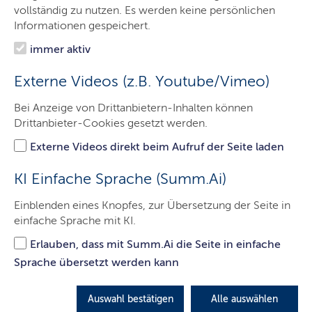
Das Gericht
vollständig zu nutzen. Es werden keine persönlichen
Informationen gespeichert.
Aufgaben
immer aktiv
Besucher & Service
Externe Videos (z.B. Youtube/Vimeo)
Presse & Medien
Bei Anzeige von Drittanbietern-Inhalten können
Ausbildung & Beruf
Drittanbieter-Cookies gesetzt werden.
Kontakt
Externe Videos direkt beim Aufruf der Seite laden
KI Einfache Sprache (Summ.Ai)
Urteil: Kein Schadensersatz bei
Einblenden eines Knopfes, zur Übersetzung der Seite in
einfache Sprache mit KI.
Dooring mit Wohnmobil
Erlauben, dass mit Summ.Ai die Seite in einfache
Das Landgericht Lübeck lehnte Ersatzansprüche für
Sprache übersetzt werden kann
eine deformierte Autotür ab, gegen die ein
Wohnmobil gefahren war.
Auswahl bestätigen
Alle auswählen