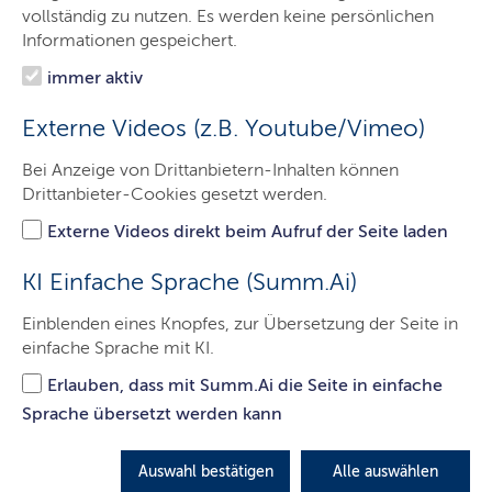
Das Gericht
vollständig zu nutzen. Es werden keine persönlichen
Informationen gespeichert.
Aufgaben
immer aktiv
Besucher & Service
Externe Videos (z.B. Youtube/Vimeo)
Presse & Medien
Bei Anzeige von Drittanbietern-Inhalten können
Ausbildung & Beruf
Drittanbieter-Cookies gesetzt werden.
Kontakt
Externe Videos direkt beim Aufruf der Seite laden
KI Einfache Sprache (Summ.Ai)
DSI Notarbewerbungen
Einblenden eines Knopfes, zur Übersetzung der Seite in
einfache Sprache mit KI.
LETZTE AKTUALISIERUNG: 17.04.2024
Erlauben, dass mit Summ.Ai die Seite in einfache
Sprache übersetzt werden kann
DSI Notarbewerbungen
Auswahl bestätigen
Alle auswählen