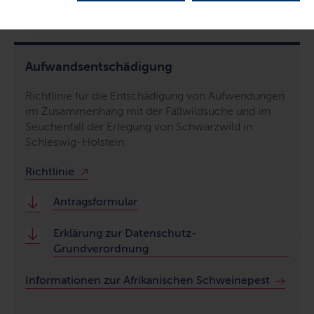
Aufwandsentschädigung
Richtlinie für die Entschädigung von Aufwendungen
im Zusammenhang mit der Fallwildsuche und im
Seuchenfall der Erlegung von Schwarzwild in
Schleswig-Holstein
Richtlinie
Antragsformular
Erklärung zur Datenschutz-
Grundverordnung
Informationen zur Afrikanischen Schweinepest