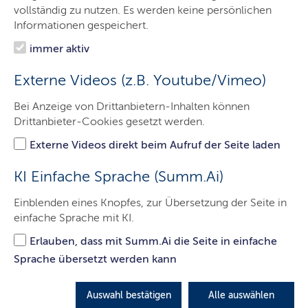
vollständig zu nutzen. Es werden keine persönlichen
Informationen gespeichert.
Allgemeines
immer aktiv
Externe Videos (z.B. Youtube/Vimeo)
Jagdstatistik
2025
Bei Anzeige von Drittanbietern-Inhalten können
Hier finden Sie alle Zahlen zum Jagdjahr 2024/2025
Drittanbieter-Cookies gesetzt werden.
zur Übersicht im Download:
Externe Videos direkt beim Aufruf der Seite laden
Federwildstrecken 2024/2025
KI Einfache Sprache (Summ.Ai)
Haarwildstrecken 2024/2025
Einblenden eines Knopfes, zur Übersetzung der Seite in
einfache Sprache mit KI.
Jägerprüfung 2025
Erlauben, dass mit Summ.Ai die Seite in einfache
Jagdscheine 2024
Sprache übersetzt werden kann
Jagdabgabe 2024
Auswahl bestätigen
Alle auswählen