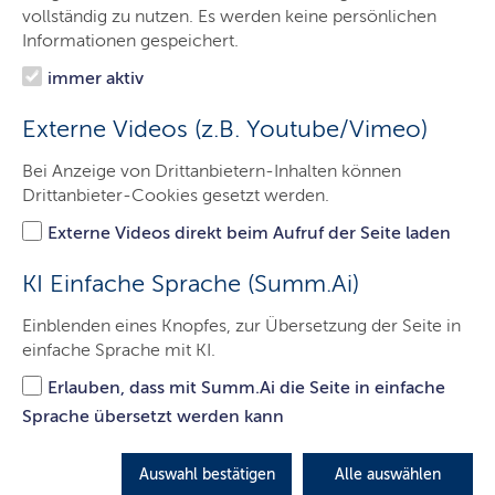
"Leichtflüssigkeitsabscheider für
vollständig zu nutzen. Es werden keine persönlichen
Informationen gespeichert.
Benzin und Öl (incl.
Koaleszenzabscheider)"
immer aktiv
Externe Videos (z.B. Youtube/Vimeo)
LETZTE AKTUALISIERUNG: 02.07.2026
Bei Anzeige von Drittanbietern-Inhalten können
Drittanbieter-Cookies gesetzt werden.
Liste der zugelassenen Fachkundigen gemäß §2 Abs. 3
Externe Videos direkt beim Aufruf der Seite laden
ZFVO für den Untersuchungsbereich
KI Einfache Sprache (Summ.Ai)
"Leichtflüssigkeitsabscheider für Benzin und Öl (incl.
Koaleszenzabscheider)"
Einblenden eines Knopfes, zur Übersetzung der Seite in
Liste der zugelassenen Fachkundigen gemäß §2 Abs. 3
einfache Sprache mit KI.
ZFVO für den Untersuchungsbereich
"Leichtflüssigkeitsabscheider für Benzin und Öl (incl.
Erlauben, dass mit Summ.Ai die Seite in einfache
Koaleszenzabscheider)" (PDF, 120KB, Datei ist barrierefrei)
Sprache übersetzt werden kann
Auswahl bestätigen
Alle auswählen