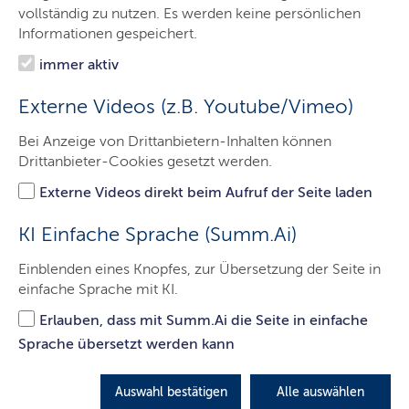
vollständig zu nutzen. Es werden keine persönlichen
D
er Zustand von Natur und Landschaft in Schleswig-
Informationen gespeichert.
Holstein ist durch intensive Nutzungen geprägt. Sie
immer aktiv
haben zu einschneidenden Veränderungen des
Naturhaushaltes und des Landschaftsbildes geführt. So ist
Externe Videos (z.B. Youtube/Vimeo)
der Flächenanteil natürlicher Lebensräume in den letzten
Jahrzehnten drastisch zurückgegangen. Die Vielfalt der
Bei Anzeige von Drittanbietern-Inhalten können
Lebensräume und Arten auch für künftige Generationen
Drittanbieter-Cookies gesetzt werden.
zu erhalten ist deshalb ein zentrales Ziel des
Ministeriums.
Externe Videos direkt beim Aufruf der Seite laden
Sie suchen die Adresse der zuständigen Behörde ein
KI Einfache Sprache (Summ.Ai)
Förderprogramm oder einen Gesetzestext? Hier finden
Sie verschiedene grundlegende Informationen zum
Einblenden eines Knopfes, zur Übersetzung der Seite in
Thema Natur und Landschaft. Die Seite Datengrundlagen
einfache Sprache mit KI.
gibt einen kurzen Überblick zu Messprogrammen und
Erlauben, dass mit Summ.Ai die Seite in einfache
Datenbeständen der Landesverwaltung. Der Bereich
Sprache übersetzt werden kann
wird ergänzt durch eine Linkliste mit interessanten
Verweisen auf die Internet-Seiten anderer Anbieter.
Auswahl bestätigen
Alle auswählen