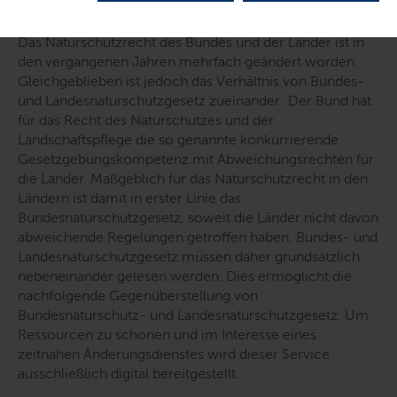
Naturschutzrecht
Das Naturschutzrecht des Bundes und der Länder ist in
den vergangenen Jahren mehrfach geändert worden.
Gleichgeblieben ist jedoch das Verhältnis von Bundes-
und Landesnaturschutzgesetz zueinander: Der Bund hat
für das Recht des Naturschutzes und der
Landschaftspflege die so genannte konkurrierende
Gesetzgebungskompetenz mit Abweichungsrechten für
die Länder. Maßgeblich für das Naturschutzrecht in den
Ländern ist damit in erster Linie das
Bundesnaturschutzgesetz, soweit die Länder nicht davon
abweichende Regelungen getroffen haben. Bundes- und
Landesnaturschutzgesetz müssen daher grundsätzlich
nebeneinander gelesen werden. Dies ermöglicht die
nachfolgende Gegenüberstellung von
Bundesnaturschutz- und Landesnaturschutzgesetz. Um
Ressourcen zu schonen und im Interesse eines
zeitnahen Änderungsdienstes wird dieser Service
ausschließlich digital bereitgestellt.